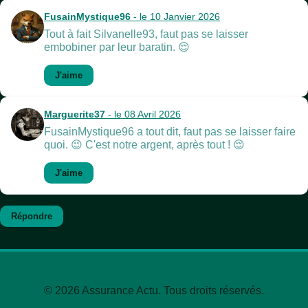
FusainMystique96
- le 10 Janvier 2026
Tout à fait Silvanelle93, faut pas se laisser
embobiner par leur baratin. 😌
J'aime
Marguerite37
- le 08 Avril 2026
FusainMystique96 a tout dit, faut pas se laisser faire
quoi. 😉 C'est notre argent, après tout ! 😌
J'aime
Répondre
© 2026 Assurance Actu. Tous droits réservés.