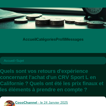
Accueil
Catégories
Profil
Messages
Accueil
>
Sujet
Quels sont vos retours d'expérience
concernant l'achat d'un CRV Sport L en
Californie ? Quels ont été les prix finaux et
les éléments à prendre en compte ?
CocoChannel
- le 24 Janvier 2025