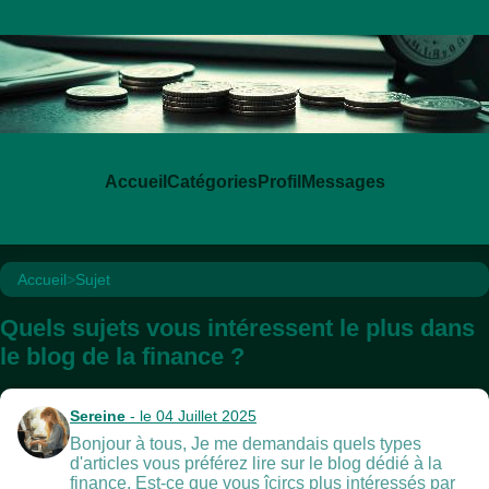
Accueil
Catégories
Profil
Messages
Accueil
>
Sujet
Quels sujets vous intéressent le plus dans
le blog de la finance ?
Sereine
- le 04 Juillet 2025
Bonjour à tous, Je me demandais quels types
d'articles vous préférez lire sur le blog dédié à la
finance. Est-ce que vous îcircs plus intéressés par