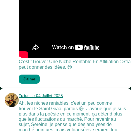
C'est "Trouver Une Niche Rentable En Affiliation : Str
peut donner des idées. 😊
J'aime
Tutu
- le 04 Juillet 2025
Ah, les niches rentables, c'est un peu comme
trouver le Saint Graal parfois 😅. J'avoue que je suis
plus dans la poésie en ce moment, ça détend plus
que les fluctuations du marché. Pour revenir au
sujet, Sereine, je pense que des analyses de
marché pointues, mais vulgarisées, seraient top.