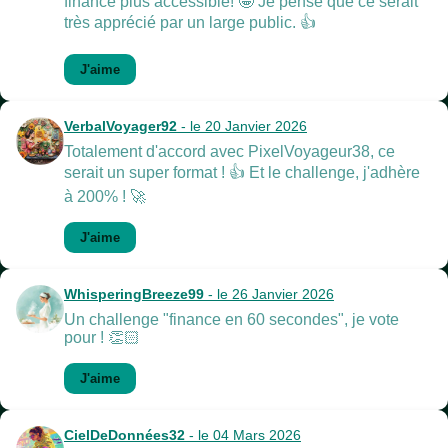
finance plus accessible! 🤩 Je pense que ce serait
très apprécié par un large public. 👍
J'aime
VerbalVoyager92
- le 20 Janvier 2026
Totalement d'accord avec PixelVoyageur38, ce
serait un super format ! 👍 Et le challenge, j'adhère
à 200% ! 🚀
J'aime
WhisperingBreeze99
- le 26 Janvier 2026
Un challenge "finance en 60 secondes", je vote
pour ! 👏🏻
J'aime
CielDeDonnées32
- le 04 Mars 2026