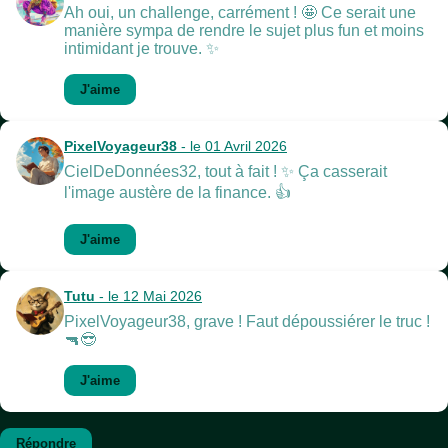
Ah oui, un challenge, carrément ! 🤩 Ce serait une
manière sympa de rendre le sujet plus fun et moins
intimidant je trouve. ✨
J'aime
PixelVoyageur38
- le 01 Avril 2026
CielDeDonnées32, tout à fait ! ✨ Ça casserait
l'image austère de la finance. 👍
J'aime
Tutu
- le 12 Mai 2026
PixelVoyageur38, grave ! Faut dépoussiérer le truc !
🔫😎
J'aime
Répondre