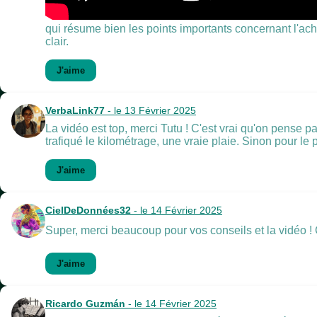
qui résume bien les points importants concernant l'ach
clair.
J'aime
VerbaLink77
- le 13 Février 2025
La vidéo est top, merci Tutu ! C'est vrai qu'on pense pas
trafiqué le kilométrage, une vraie plaie. Sinon pour le 
J'aime
CielDeDonnées32
- le 14 Février 2025
Super, merci beaucoup pour vos conseils et la vidéo ! Ç
J'aime
Ricardo Guzmán
- le 14 Février 2025