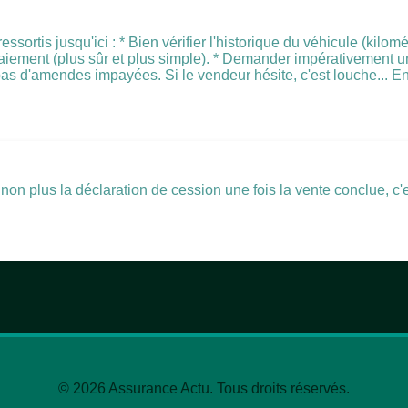
ssortis jusqu'ici : * Bien vérifier l'historique du véhicule (kilomé
 paiement (plus sûr et plus simple). * Demander impérativement u
 pas d'amendes impayées. Si le vendeur hésite, c'est louche... En
on plus la déclaration de cession une fois la vente conclue, c'es
© 2026 Assurance Actu. Tous droits réservés.