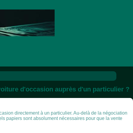
voiture d'occasion auprès d'un particulier ?
asion directement à un particulier. Au-delà de la négociation
uels papiers sont absolument nécessaires pour que la vente