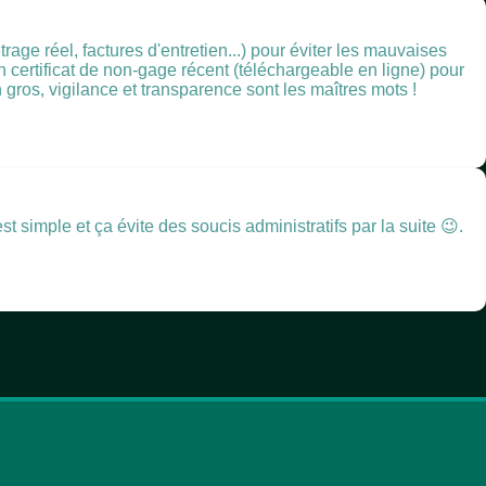
trage réel, factures d'entretien...) pour éviter les mauvaises
n certificat de non-gage récent (téléchargeable en ligne) pour
 gros, vigilance et transparence sont les maîtres mots !
t simple et ça évite des soucis administratifs par la suite 😉.