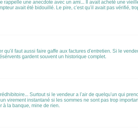
me rappelle une anecdote avec un ami... Il avait acheté une vieil
teur avait été bidouillé. Le pire, c'est qu'il avait pas vérifié, t
u'il faut aussi faire gaffe aux factures d'entretien. Si le vende
présérvents gardent souvent un historique complet.
ibitoire... Surtout si le vendeur a l'air de quelqu'un qui prend s
s un virement instantané si les sommes ne sont pas trop importan
r à la banque, mine de rien.