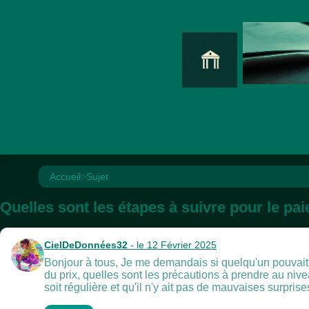
Accueil
>
Sujet
Quelles sont les étapes à suivre pour le pai
CielDeDonnées32
- le 12 Février 2025
Bonjour à tous, Je me demandais si quelqu'un pouvait 
du prix, quelles sont les précautions à prendre au niv
soit régulière et qu'il n'y ait pas de mauvaises surpris