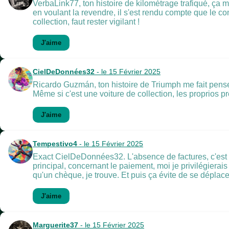
VerbaLink77, ton histoire de kilométrage trafiqué, ça 
en voulant la revendre, il s'est rendu compte que le comp
collection, faut rester vigilant !
J'aime
CielDeDonnées32
- le 15 Février 2025
Ricardo Guzmán, ton histoire de Triumph me fait penser q
Même si c'est une voiture de collection, les proprios 
J'aime
Tempestivo4
- le 15 Février 2025
Exact CielDeDonnées32. L'absence de factures, c'est rédh
principal, concernant le paiement, moi je privilégierai
qu'un chèque, je trouve. Et puis ça évite de se déplace
J'aime
Marguerite37
- le 15 Février 2025