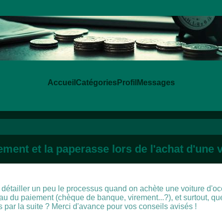
Accueil
Catégories
Profil
Messages
ement et la paperasse lors de l'achat d'une 
détailler un peu le processus quand on achète une voiture d'occ
eau du paiement (chèque de banque, virement...?), et surtout, q
es par la suite ? Merci d'avance pour vos conseils avisés !