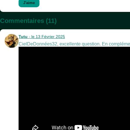
J'aime
Commentaires (11)
Tutu
- le 13 Février 2025
CielDeDonnées32, excellente question. En complément d